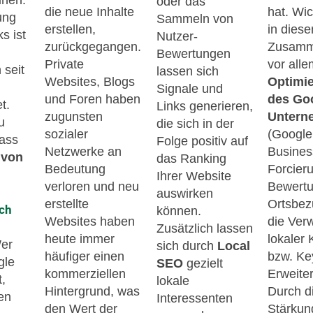
nen.
oder das
die neue Inhalte
hat. Wic
ung
Sammeln von
erstellen,
in dies
s ist
Nutzer-
zurückgegangen.
Zusam
Bewertungen
Private
vor alle
 seit
lassen sich
Websites, Blogs
Optimi
Signale und
und Foren haben
des Go
t.
Links generieren,
zugunsten
Untern
u
die sich in der
sozialer
(Googl
dass
Folge positiv auf
Netzwerke an
Business
 von
das Ranking
Bedeutung
Forcier
Ihrer Website
verloren und neu
Bewertu
auswirken
erstellte
Ortsbez
rch
können.
Websites haben
die Ver
Zusätzlich lassen
heute immer
lokaler
Wer
sich durch
Local
häufiger einen
bzw. Ke
gle
SEO
gezielt
kommerziellen
Erweite
t,
lokale
Hintergrund, was
Durch d
en
Interessenten
den Wert der
Stärkun