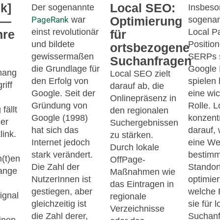
k]
Local SEO:
Der sogenannte
Insbeso
 —
Optimierung
PageRank
war
sogena
einst revolutionär
Local P
hre
für
und bildete
Positio
ortsbezogene
gewissermaßen
SERPs 
Suchanfragen
die Grundlage für
Google
hang
Local SEO zielt
den Erfolg von
spielen 
riff
darauf ab, die
Google. Seit der
eine wic
Onlinepräsenz in
Gründung von
Rolle. 
fällt
den regionalen
Google (1998)
konzentr
der
Suchergebnissen
hat sich das
darauf, 
link.
zu stärken.
Internet jedoch
eine We
Durch lokale
stark verändert.
bestimm
n(t)en
OffPage-
Die Zahl der
Standor
lange
Maßnahmen wie
NutzerInnen ist
optimier
das Eintragen in
gestiegen, aber
welche 
ignal
regionale
gleichzeitig ist
sie für 
Verzeichnisse
die Zahl derer,
Suchan