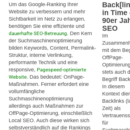
Back[lin
Um das Google-Ranking Ihrer
in Time
Website zu verbessern und mehr
Sichtbarkeit im Netz zu erlangen,
90er Ja
benötigen Sie eine effiziente und
SEO
dauerhafte SEO-Betreuung
. Den Kern
Im
der Suchmaschinenoptimierung
Zusammen
bilden Keywords, Content, Permalink-
mit dem Beg
Struktur, interne Verlinkung,
OffPage-
performante Technik und eine
Optimierung 
responsive,
Pagespeed-optimierte
stets auch 
Website
. Das bedeutet: OnPage-
Begriff Back
Maßnahmen. Ferner erfordert eine
In diesem
vollumfängliche
Kontext die
Suchmaschinenoptimierung
Backlinks (
allerdings auch Maßnahmen zur
Zeit) als
OffPage-Optimierung, einschließlich
Vertrauenss
Local SEO. Auch diese wirken sich
für
selbstverständlich auf die Rankings