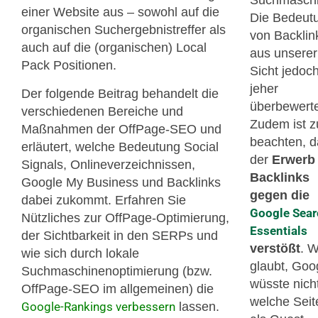
Suchmaschi
einer Website aus – sowohl auf die
Die Bedeut
organischen Suchergebnistreffer als
von Backlink
auch auf die (organischen) Local
aus unserer
Pack Positionen.
Sicht jedoch
jeher
Der folgende Beitrag behandelt die
überbewerte
verschiedenen Bereiche und
Zudem ist z
Maßnahmen der OffPage-SEO und
beachten, 
erläutert, welche Bedeutung Social
der
Erwerb
Signals, Onlineverzeichnissen,
Backlinks
Google My Business und Backlinks
gegen die
dabei zukommt. Erfahren Sie
Google Sea
Nützliches zur OffPage-Optimierung,
Essentials
der Sichtbarkeit in den SERPs und
verstößt
. 
wie sich durch lokale
glaubt, Goo
Suchmaschinenoptimierung (bzw.
wüsste nich
OffPage-SEO im allgemeinen) die
welche Seit
Google-Rankings ver
bessern
lassen.