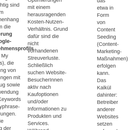
Optimierungen
das
htig sind
mit einem
etwa in
em
herausragenden
Form
menhang
Kosten-Nutzen-
von
m die
Verhältnis. Grund
Content
erung
dafür sind die
Seeding
ogle-
nicht
(Content-
ehmensprofils
vorhandenen
Marketing-
e My
Streuverluste.
Maßnahmen)
), die
Schließlich
erfolgen
ung von
suchen Website-
kann.
ngen mit
BesucherInnen
Das
ug sowie
aktiv nach
Kalkül
wendung
Kaufoptionen
dahinter:
 Keywords
und/oder
Betreiber
yphrase-
Informationen zu
anderer
rungen.
Produkten und
Websites
ie
Services.
setzen
g der