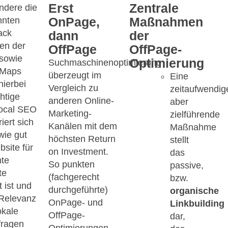
Erst
Zentrale
ndere die
OnPage,
Maßnahmen
nnten
ack
dann
der
nen der
OffPage
OffPage-
sowie
Optimierung
Suchmaschinenoptimierung
 Maps
überzeugt im
Eine
hierbei
Vergleich zu
zeitaufwendig
htige
anderen Online-
aber
Local SEO
Marketing-
zielführende
iert sich
Kanälen mit dem
Maßnahme
wie gut
höchsten Return
stellt
bsite für
on Investment.
das
te
So punkten
passive,
te
(fachgerecht
bzw.
t ist und
durchgeführte)
organische
Relevanz
OnPage- und
Linkbuilding
lokale
OffPage-
dar,
fragen