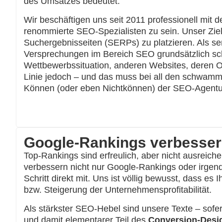
des Umsatzes bedeutet.
Wir beschäftigen uns seit 2011 professionell m
renommierte SEO-Spezialisten zu sein. Unser Ziel
Suchergebnisseiten (SERPs) zu platzieren. Als se
Versprechungen im Bereich SEO grundsätzlich schw
Wettbewerbssituation, anderen Websites, deren O
Linie jedoch – und das muss bei all den schwammi
Können (oder eben Nichtkönnen) der SEO-Agentu
Google-Rankings verbessern
Top-Rankings sind erfreulich, aber nicht ausreic
verbessern nicht nur Google-Rankings oder irgend
Schritt direkt mit. Uns ist völlig bewusst, dass 
bzw. Steigerung der Unternehmensprofitabilität.
Als stärkster SEO-Hebel sind unsere Texte – sof
und damit elementarer Teil des
Conversion-Desi