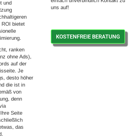
einfach unverbindlich Kontakt zu
t und
uns auf!
ützung
chhaltigeren
 ROI bietet
sionelle
KOSTENFREIE BERATUNG
imierung.
cht, ranken
anz ohne Ads),
ords auf der
sseite. Je
s, desto höher
d die ist in
emäß von
ung, denn
via
Ihre Seite
chließlich
 etwas, das
d.