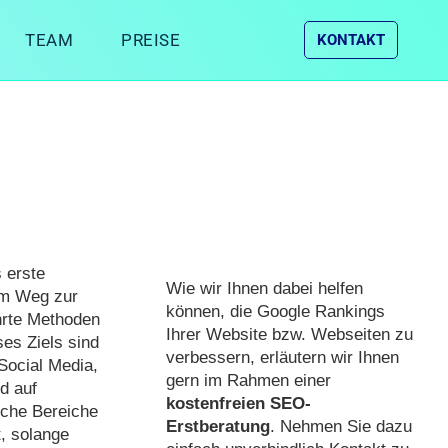
TEAM
PREISE
KONTAKT
s erste
Wie wir Ihnen dabei helfen
em Weg zur
können, die Google Rankings
hrte Methoden
Ihrer Website bzw. Webseiten zu
ses Ziels sind
verbessern, erläutern wir Ihnen
Social Media,
gern im Rahmen einer
d auf
kostenfreien SEO-
che Bereiche
Erstberatung
. Nehmen Sie dazu
t, solange