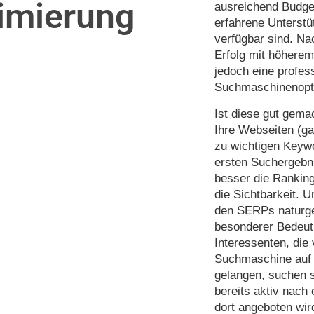
imierung
ausreichend Budge
erfahrene Unterst
verfügbar sind. Na
Erfolg mit höherem
jedoch eine profes
Suchmaschinenopt
Ist diese gut gema
Ihre Webseiten (g
zu wichtigen Keyw
ersten Suchergebni
besser die Ranking
die Sichtbarkeit. Un
den SERPs naturg
besonderer Bedeut
Interessenten, die 
Suchmaschine auf 
gelangen, suchen s
bereits aktiv nach
dort angeboten wir