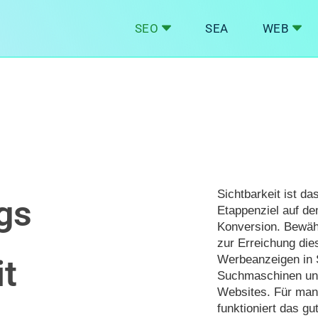
SEO
SEA
WEB
Sichtbarkeit ist da
gs
Etappenziel auf d
Konversion. Bewä
zur Erreichung die
Werbeanzeigen in 
t
Suchmaschinen un
Websites. Für man
funktioniert das gu