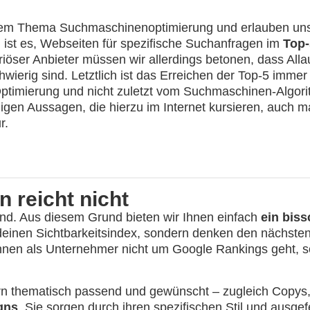
it dem Thema Suchmaschinenoptimierung und erlauben un
 ist es, Webseiten für spezifische Suchanfragen im
Top-
riöser Anbieter müssen wir allerdings betonen, dass All
ierig sind. Letztlich ist das Erreichen der Top-5 immer
ptimierung und nicht zuletzt vom Suchmaschinen-Algorit
gen Aussagen, die hierzu im Internet kursieren, auch 
r.
 reicht nicht
hend. Aus diesem Grund bieten wir Ihnen einfach
ein bis
einen Sichtbarkeitsindex, sondern denken den nächsten,
es Ihnen als Unternehmer nicht um Google Rankings geht,
ern thematisch passend und gewünscht – zugleich Copys
gns
. Sie sorgen durch ihren spezifischen Stil und ausge