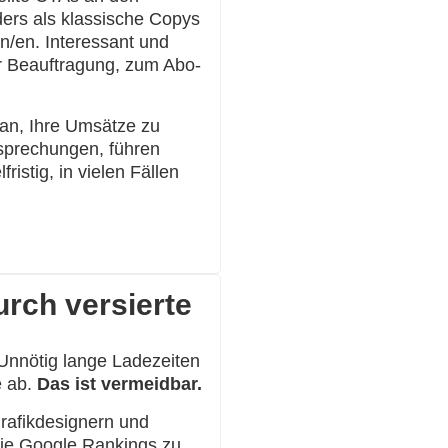
ders als klassische Copys
n/en. Interessant und
ur Beauftragung, zum Abo-
ran, Ihre Umsätze zu
esprechungen, führen
istig, in vielen Fällen
urch versierte
 Unnötig lange Ladezeiten
e ab.
Das ist vermeidbar.
rafikdesignern und
ie Google Rankings zu