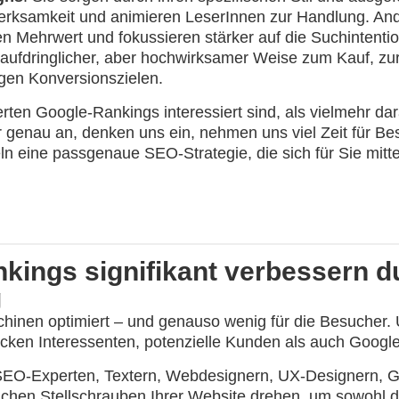
fmerksamkeit und animieren LeserInnen zur Handlung. An
n Mehrwert und fokussieren stärker auf die Suchintentio
naufdringlicher, aber hochwirksamer Weise zum Kauf, z
gen Konversionszielen.
rten Google-Rankings interessiert sind, als vielmehr da
hr genau an, denken uns ein, nehmen uns viel Zeit für B
eine passgenaue SEO-Strategie, die sich für Sie mittelfr
kings signifikant verbessern d
g
hinen optimiert – und genauso wenig für die Besucher.
recken Interessenten, potenzielle Kunden als auch Googl
 SEO-Experten, Textern, Webdesignern, UX-Designern, G
hen Stellschrauben Ihrer Website drehen, um sowohl d